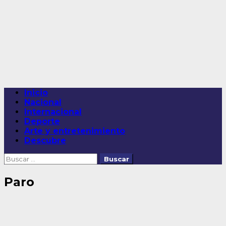
Saltar
al
contenido
Menú
Inicio
principal
Nacional
Internacional
Deporte
Arte y entretenimiento
Descubre
Buscar:
Paro