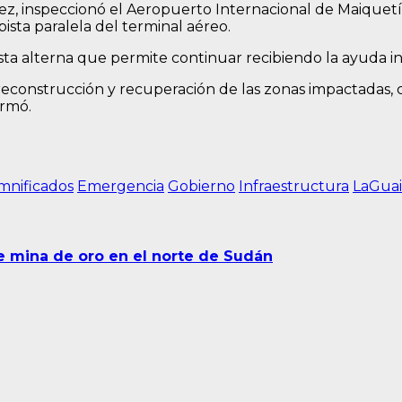
, inspeccionó el Aeropuerto Internacional de Maiquetía
ista paralela del terminal aéreo.
a alterna que permite continuar recibiendo la ayuda int
econstrucción y recuperación de las zonas impactadas, c
irmó.
mnificados
Emergencia
Gobierno
Infraestructura
LaGuai
e mina de oro en el norte de Sudán