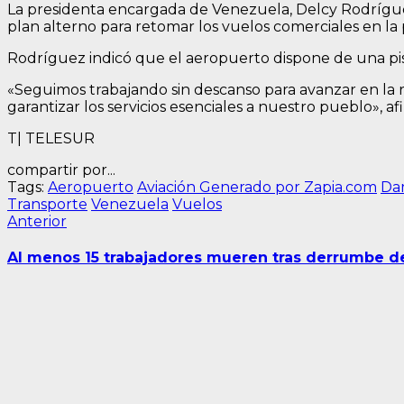
La presidenta encargada de Venezuela, Delcy Rodríguez
plan alterno para retomar los vuelos comerciales en la p
Rodríguez indicó que el aeropuerto dispone de una pist
«Seguimos trabajando sin descanso para avanzar en la r
garantizar los servicios esenciales a nuestro pueblo», af
T| TELESUR
compartir por...
Tags:
Aeropuerto
Aviación Generado por Zapia.com
Da
Transporte
Venezuela
Vuelos
Navegación
Entrada
Anterior
anterior:
de
Al menos 15 trabajadores mueren tras derrumbe d
entradas