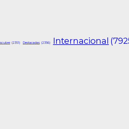
Internacional
(792
scubre
(2351)
Destacadas
(2356)