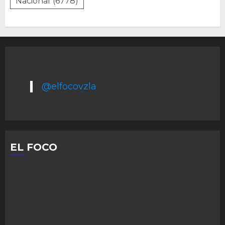
Nacional
(6778)
@elfocovzla
EL FOCO