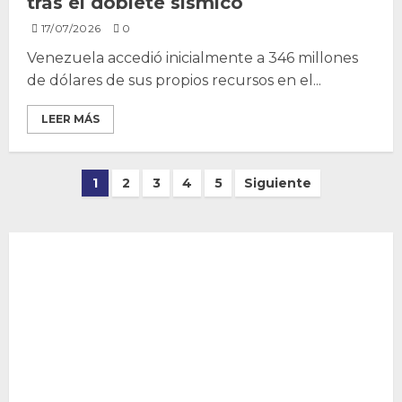
tras el doblete sísmico
17/07/2026
0
Venezuela accedió inicialmente a 346 millones
de dólares de sus propios recursos en el...
LEER MÁS
Paginación
1
2
3
4
5
Siguiente
de
entradas