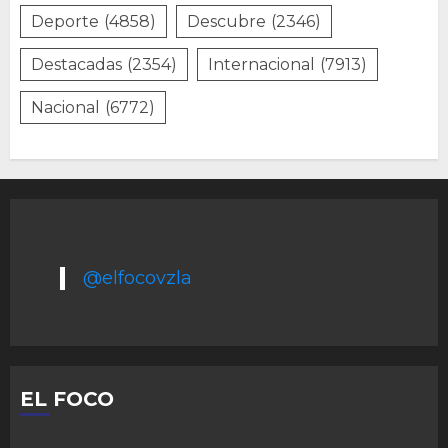
Deporte
(4858)
Descubre
(2346)
Destacadas
(2354)
Internacional
(7913)
Nacional
(6772)
@elfocovzla
EL FOCO