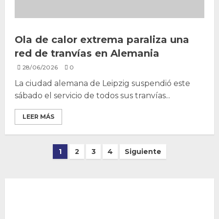
Ola de calor extrema paraliza una
red de tranvías en Alemania
28/06/2026
0
La ciudad alemana de Leipzig suspendió este
sábado el servicio de todos sus tranvías...
LEER MÁS
Paginación
1
2
3
4
Siguiente
de
entradas