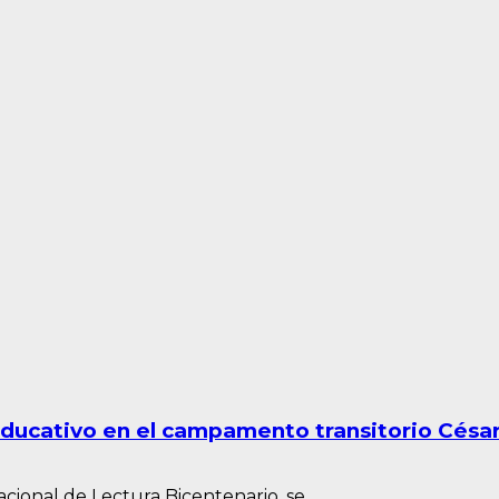
educativo en el campamento transitorio Césa
ional de Lectura Bicentenario, se...