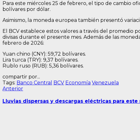
Para este miércoles 25 de febrero, el tipo de cambio of
bolívares por dólar.
Asimismo, la moneda europea también presentó variacione
El BCV establece estos valores a través del promedio 
divisas durante el presente mes. Además de las monedas 
febrero de 2026:
Yuan chino (CNY): 59,72 bolívares.
Lira turca (TRY): 9,37 bolívares.
Rublo ruso (RUB): 5,36 bolívares.
compartir por...
Tags:
Banco Central
BCV
Economía
Venezuela
Navegación
Entrada
Anterior
anterior:
de
Lluvias dispersas y descargas eléctricas para este
entradas