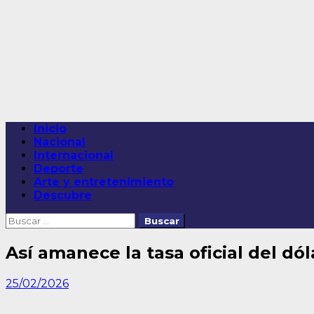
Saltar
al
contenido
Menú
Inicio
principal
Nacional
Internacional
Deporte
Arte y entretenimiento
Descubre
Buscar:
Así amanece la tasa oficial del dó
25/02/2026