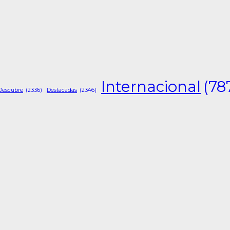
Internacional
(78
Descubre
(2336)
Destacadas
(2346)