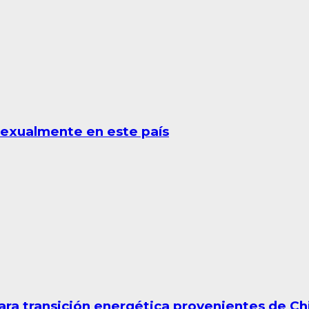
sexualmente en este país
ara transición energética provenientes de Ch