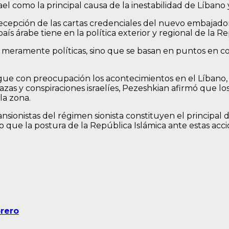
el como la principal causa de la inestabilidad de Líbano y
e recepción de las cartas credenciales del nuevo embaja
ís árabe tiene en la política exterior y regional de la Re
on meramente políticas, sino que se basan en puntos en 
gue con preocupación los acontecimientos en el Líbano, 
nazas y conspiraciones israelíes, Pezeshkian afirmó que los
la zona.
ionistas del régimen sionista constituyen el principal des
o que la postura de la República Islámica ante estas accio
brero