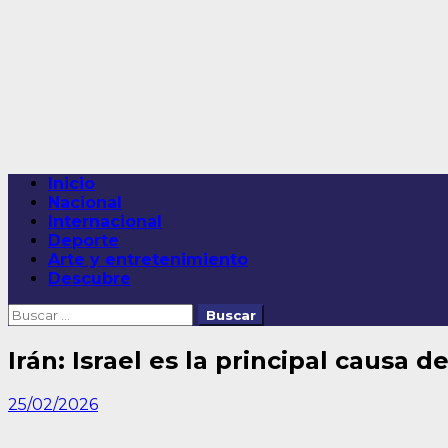
Saltar
al
contenido
Menú
Inicio
principal
Nacional
Internacional
Deporte
Arte y entretenimiento
Descubre
Buscar:
Irán: Israel es la principal causa d
25/02/2026