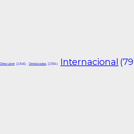
Internacional
(79
Descubre
(2346)
Destacadas
(2354)