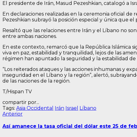
El presidente de Irán, Masud Pezeshkian, catalogó a Isra
En declaraciones realizadas en la ceremonia oficial d
Pezeshkian subrayó la posición especial y única que el pa
Resaltó que las relaciones entre Irán y el Líbano no s
entre ambas naciones.
En este contexto, remarcó que la República Islámica si
viva en paz, estabilidad y tranquilidad, lejos de las ame
régimen han apuntado la seguridad y la estabilidad de 
“Los reiterados ataques y las acciones inhumanas y expans
inseguridad en el Líbano y la región”, alertó, subrayand
de las naciones de la región.
T/Hispan TV
compartir por...
Tags:
Asia Occidental
Irán
Israel
Líbano
Navegación
Entrada
Anterior
anterior:
de
Así amanece la tasa oficial del dólar este 25 de fe
entradas