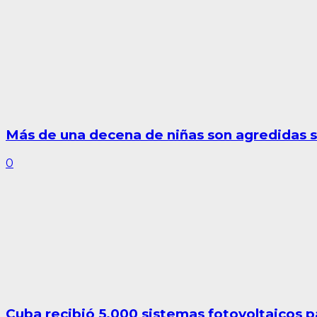
Más de una decena de niñas son agredidas 
0
Cuba recibió 5.000 sistemas fotovoltaicos p