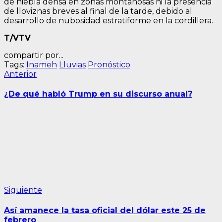
de niebla densa en zonas montañosas ni la presencia
de lloviznas breves al final de la tarde, debido al
desarrollo de nubosidad estratiforme en la cordillera.
T/VTV
compartir por...
Tags:
Inameh
Lluvias
Pronóstico
Navegación
Entrada
Anterior
anterior:
de
¿De qué habló Trump en su discurso anual?
entradas
Siguiente
Siguiente
entrada:
Así amanece la tasa oficial del dólar este 25 de
febrero