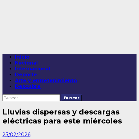
Saltar
al
contenido
Menú
Inicio
principal
Nacional
Internacional
Deporte
Arte y entretenimiento
Descubre
Buscar:
Lluvias dispersas y descargas
eléctricas para este miércoles
25/02/2026