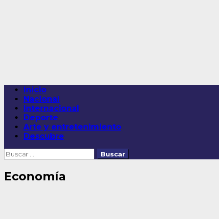
Saltar
al
contenido
Menú
Inicio
principal
Nacional
Internacional
Deporte
Arte y entretenimiento
Descubre
Buscar:
Economía