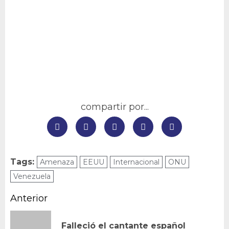
compartir por...
Tags:
Amenaza
EEUU
Internacional
ONU
Venezuela
Navegación
Anterior
de
Falleció el cantante español
En