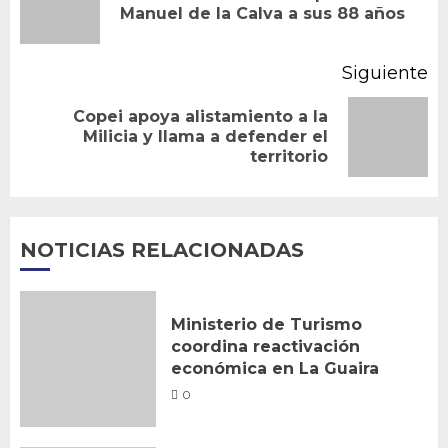
entradas
Manuel de la Calva a sus 88 años
an
Siguiente
Copei apoya alistamiento a la
Siguiente
Milicia y llama a defender el
territorio
entrada:
NOTICIAS RELACIONADAS
Ministerio de Turismo
coordina reactivación
económica en La Guaira
0