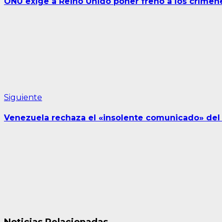
ONU exige a Reino Unido poner freno a los crímen
entradas
Siguiente
Siguiente
entrada:
Venezuela rechaza el «insolente comunicado» de
Noticias Relacionadas