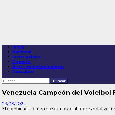
Saltar
al
contenido
Menú
Inicio
principal
Nacional
Internacional
Deporte
Arte y entretenimiento
Descubre
Buscar:
Venezuela Campeón del Voleibol 
23/08/2024
El combinado femenino se impuso al representativo de R