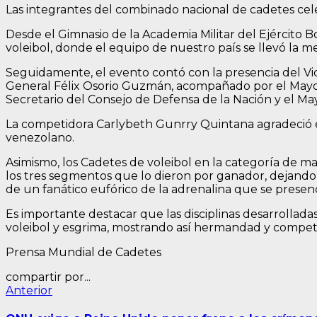
Las integrantes del combinado nacional de cadetes cele
Desde el Gimnasio de la Academia Militar del Ejército B
voleibol, donde el equipo de nuestro país se llevó la m
Seguidamente, el evento contó con la presencia del Vic
General Félix Osorio Guzmán, acompañado por el Mayor
Secretario del Consejo de Defensa de la Nación y el M
La competidora Carlybeth Gunrry Quintana agradeció el
venezolano.
Asimismo, los Cadetes de voleibol en la categoría de m
los tres segmentos que lo dieron por ganador, dejand
de un fanático eufórico de la adrenalina que se presenc
Es importante destacar que las disciplinas desarrolladas 
voleibol y esgrima, mostrando así hermandad y competit
Prensa Mundial de Cadetes
compartir por...
Navegación
Entrada
Anterior
anterior:
de