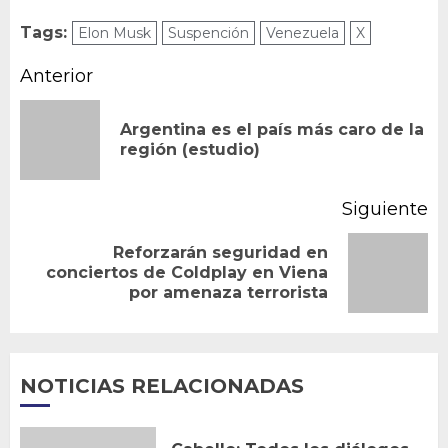
Tags:
Elon Musk
Suspención
Venezuela
X
Navegación
Anterior
de
Argentina es el país más caro de la
En
entradas
región (estudio)
an
Siguiente
Reforzarán seguridad en
Siguiente
conciertos de Coldplay en Viena
por amenaza terrorista
entrada:
NOTICIAS RELACIONADAS