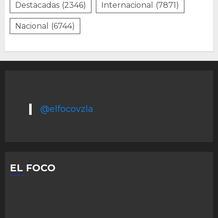
Destacadas
(2346)
Internacional
(7871)
Nacional
(6744)
@elfocovzla
EL FOCO