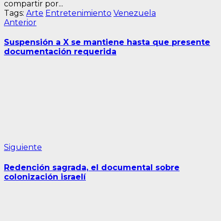
compartir por...
Tags:
Arte
Entretenimiento
Venezuela
Navegación
Entrada
Anterior
anterior:
de
Suspensión a X se mantiene hasta que presente
entradas
documentación requerida
Siguiente
Siguiente
entrada:
Redención sagrada, el documental sobre
colonización israelí