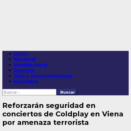
Saltar
al
contenido
Menú
Inicio
principal
Nacional
Internacional
Deporte
Arte y entretenimiento
Descubre
Buscar:
Reforzarán seguridad en
conciertos de Coldplay en Viena
por amenaza terrorista