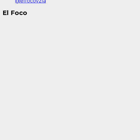
@elfocovzla
El Foco