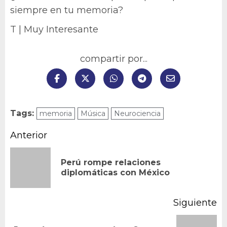
siempre en tu memoria?
T | Muy Interesante
compartir por...
Tags:
memoria
Música
Neurociencia
Navegación
Anterior
de
Perú rompe relaciones
En
entradas
diplomáticas con México
an
Siguiente