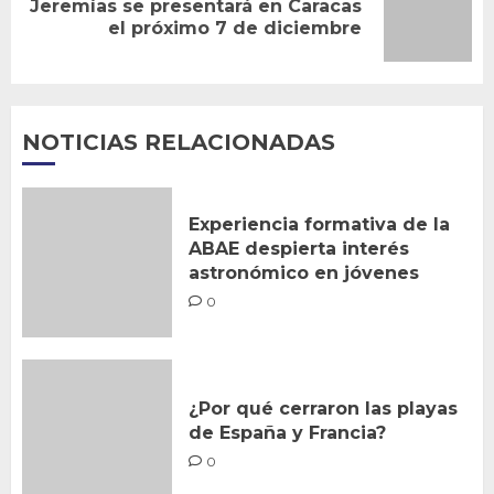
Jeremías se presentará en Caracas
Siguiente
el próximo 7 de diciembre
entrada:
NOTICIAS RELACIONADAS
Experiencia formativa de la
ABAE despierta interés
astronómico en jóvenes
0
¿Por qué cerraron las playas
de España y Francia?
0