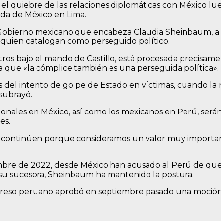
s el quiebre de las relaciones diplomáticas con México l
ada de México en Lima.
Gobierno mexicano que encabeza Claudia Sheinbaum, a qu
 a quien catalogan como perseguido político.
istros bajo el mando de Castillo, está procesada precisa
a que «la cómplice también es una perseguida política».
es del intento de golpe de Estado en víctimas, cuando l
subrayó.
onales en México, así como los mexicanos en Perú, serán 
es.
es continúen porque consideramos un valor muy importa
mbre de 2022, desde México han acusado al Perú de queb
u sucesora, Sheinbaum ha mantenido la postura.
ongreso peruano aprobó en septiembre pasado una moció