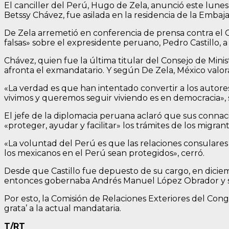
El canciller del Perú, Hugo de Zela, anunció este lune
Betssy Chávez, fue asilada en la residencia de la Embaj
De Zela arremetió en conferencia de prensa contra el 
falsas» sobre el expresidente peruano, Pedro Castillo,
Chávez, quien fue la última titular del Consejo de Min
afronta el exmandatario. Y según De Zela, México valor
«La verdad es que han intentado convertir a los autor
vivimos y queremos seguir viviendo es en democracia», 
El jefe de la diplomacia peruana aclaró que sus connaci
«proteger, ayudar y facilitar» los trámites de los migrant
«La voluntad del Perú es que las relaciones consular
los mexicanos en el Perú sean protegidos», cerró.
Desde que Castillo fue depuesto de su cargo, en dicie
entonces gobernaba Andrés Manuel López Obrador y s
Por esto, la Comisión de Relaciones Exteriores del C
grata’ a la actual mandataria.
T/RT