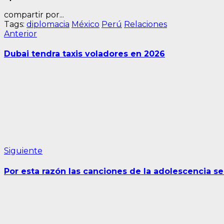
compartir por...
Tags:
diplomacia
México
Perú
Relaciones
Navegación
Entrada
Anterior
anterior:
de
Dubai tendra taxis voladores en 2026
entradas
Siguiente
Siguiente
entrada:
Por esta razón las canciones de la adolescencia 