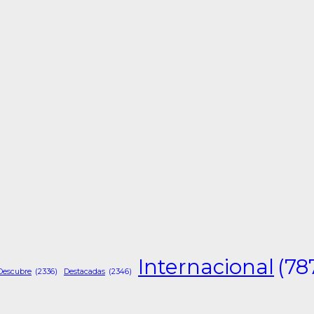
Internacional
(78
Descubre
(2336)
Destacadas
(2346)