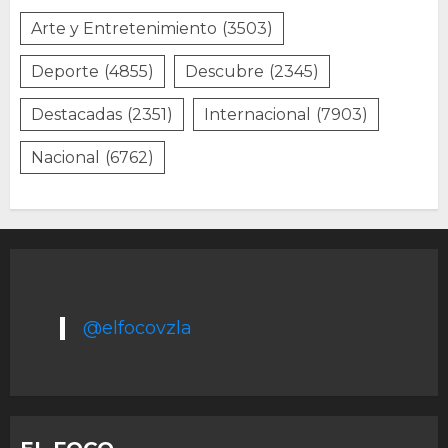
Arte y Entretenimiento
(3503)
Deporte
(4855)
Descubre
(2345)
Destacadas
(2351)
Internacional
(7903)
Nacional
(6762)
@elfocovzla