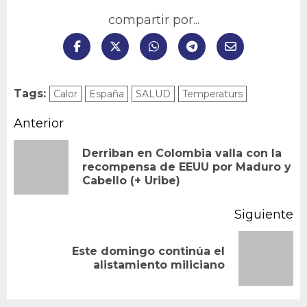
compartir por...
Tags:
Calor
España
SALUD
Temperaturs
Navegación
Anterior
de
Derriban en Colombia valla con la
En
recompensa de EEUU por Maduro y
entradas
Cabello (+ Uribe)
an
Siguiente
Este domingo continúa el
Siguiente
alistamiento miliciano
entrada: