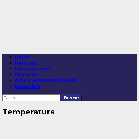
Saltar
al
contenido
Menú
Inicio
principal
Nacional
Internacional
Deporte
Arte y entretenimiento
Descubre
Buscar:
Temperaturs