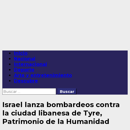
Saltar
al
contenido
Menú
Inicio
principal
Nacional
Internacional
Deporte
Arte y entretenimiento
Descubre
Buscar:
Israel lanza bombardeos contra
la ciudad libanesa de Tyre,
Patrimonio de la Humanidad