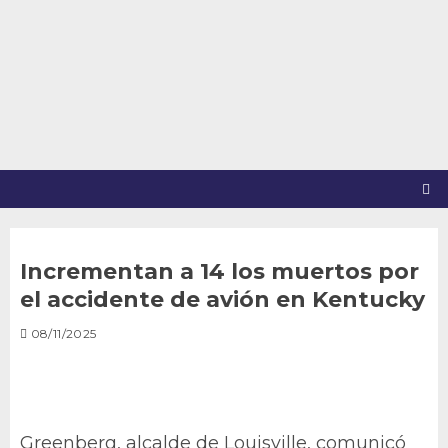
Saltar
al
contenido
Incrementan a 14 los muertos por
el accidente de avión en Kentucky
08/11/2025
Greenberg, alcalde de Louisville, comunicó