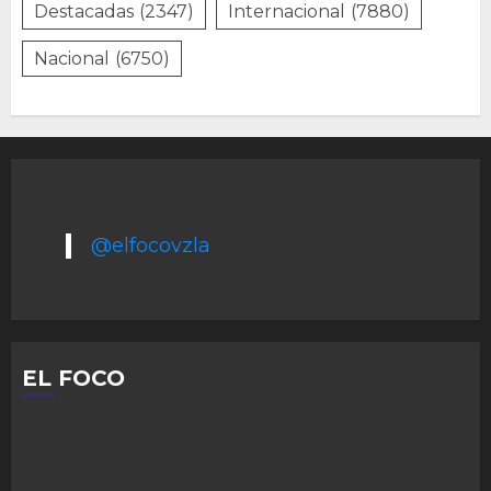
Destacadas
(2347)
Internacional
(7880)
Nacional
(6750)
@elfocovzla
EL FOCO