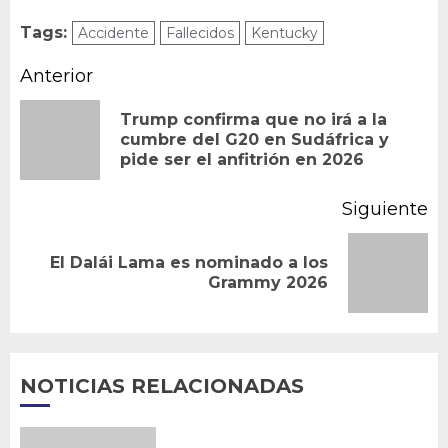
Tags:
Accidente
Fallecidos
Kentucky
Navegación
Anterior
de
Trump confirma que no irá a la
En
cumbre del G20 en Sudáfrica y
entradas
pide ser el anfitrión en 2026
an
Siguiente
El Dalái Lama es nominado a los
Siguiente
Grammy 2026
entrada:
NOTICIAS RELACIONADAS