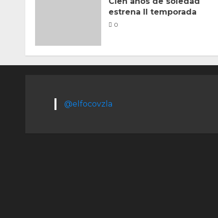
Cien años de soledad
estrena II temporada
0
@elfocovzla