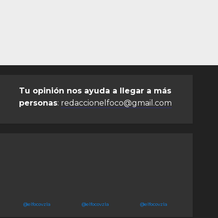
Tu opinión nos ayuda a llegar a más
personas
:
redaccionelfoco@gmail.com
@elfocovzla
@elfocovzla
@elfocovzla