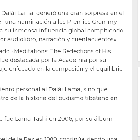
el Dalái Lama, generó una gran sorpresa en el
ner una nominación a los Premios Grammy
da su inmensa influencia global compitiendo
r audiolibro, narración y cuentacuentos».
lado «Meditations: The Reflections of His
 fue destacada por la Academia por su
je enfocado en la compasión y el equilibrio
ento personal al Dalái Lama, sino que
o de la historia del budismo tibetano en
o fue Lama Tashi en 2006, por su álbum
bel de la Paz en 1989, continúa siendo una