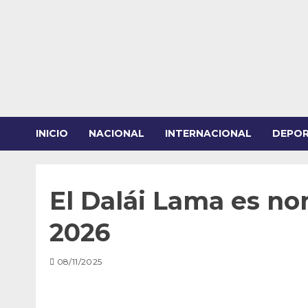
Saltar
al
contenido
INICIO
NACIONAL
INTERNACIONAL
DEPO
El Dalái Lama es n
2026
08/11/2025