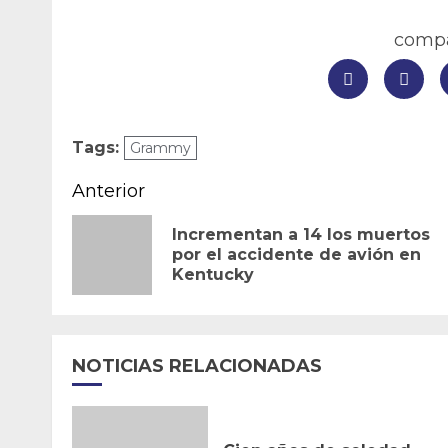
compar
Tags:
Grammy
Navegación
Anterior
de
Incrementan a 14 los muertos
por el accidente de avión en
entradas
Kentucky
NOTICIAS RELACIONADAS