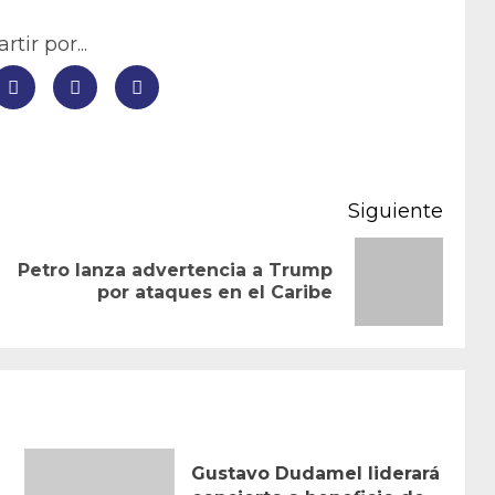
tir por...
Siguiente
Petro lanza advertencia a Trump
Entrada
Siguiente
por ataques en el Caribe
anterior:
entrada:
Gustavo Dudamel liderará