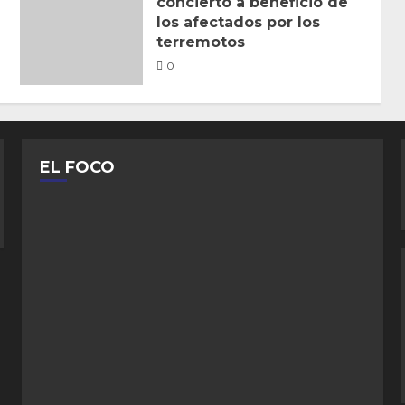
concierto a beneficio de
los afectados por los
terremotos
0
EL FOCO