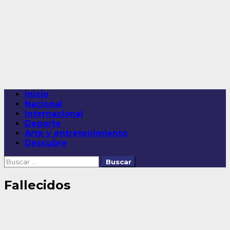
Saltar
al
contenido
Menú
Inicio
principal
Nacional
Internacional
Deporte
Arte y entretenimiento
Descubre
Buscar:
Fallecidos