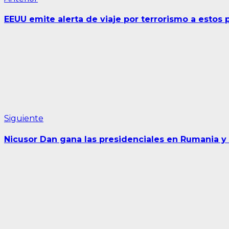
Navegación
anterior:
de
EEUU emite alerta de viaje por terrorismo a estos 
entradas
Siguiente
Siguiente
entrada:
Nicusor Dan gana las presidenciales en Rumania y 