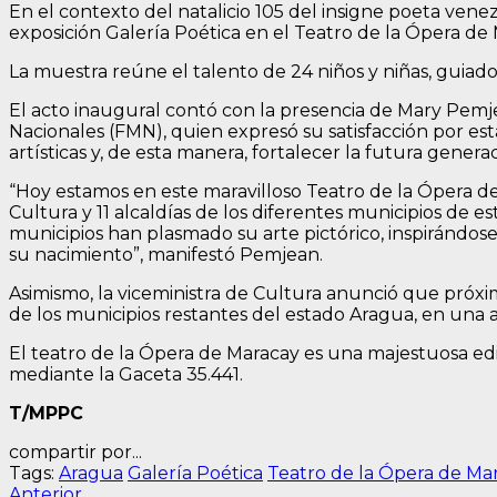
En el contexto del natalicio 105 del insigne poeta ven
exposición Galería Poética en el Teatro de la Ópera de
La muestra reúne el talento de 24 niños y niñas, guiados
El acto inaugural contó con la presencia de Mary Pemje
Nacionales (FMN), quien expresó su satisfacción por esta
artísticas y, de esta manera, fortalecer la futura genera
“Hoy estamos en este maravilloso Teatro de la Ópera d
Cultura y 11 alcaldías de los diferentes municipios de es
municipios han plasmado su arte pictórico, inspirándose
su nacimiento”, manifestó Pemjean.
Asimismo, la viceministra de Cultura anunció que próx
de los municipios restantes del estado Aragua, en una 
El teatro de la Ópera de Maracay es una majestuosa edi
mediante la Gaceta 35.441.
T/MPPC
compartir por...
Tags:
Aragua
Galería Poética
Teatro de la Ópera de Ma
Entrada
Anterior