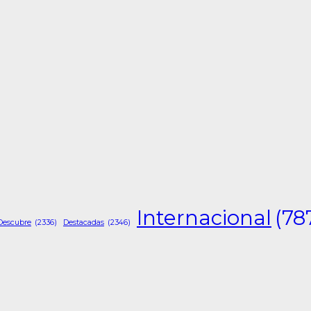
Internacional
(78
Descubre
(2336)
Destacadas
(2346)