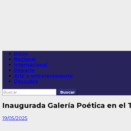
Saltar
al
contenido
Menú
Inicio
principal
Nacional
Internacional
Deporte
Arte y entretenimiento
Descubre
Buscar:
Inaugurada Galería Poética en el 
19/05/2025