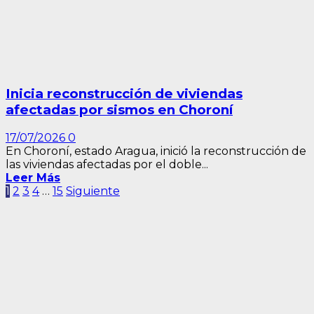
Inicia reconstrucción de viviendas
afectadas por sismos en Choroní
17/07/2026
0
En Choroní, estado Aragua, inició la reconstrucción de
las viviendas afectadas por el doble...
Leer Más
Paginación
1
2
3
4
…
15
Siguiente
de
entradas