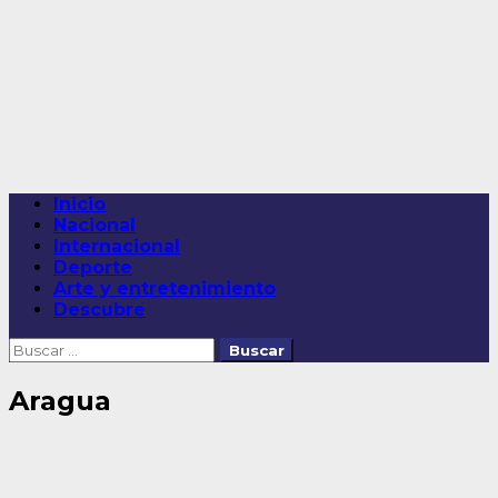
Saltar
al
contenido
Menú
Inicio
principal
Nacional
Internacional
Deporte
Arte y entretenimiento
Descubre
Buscar:
Aragua