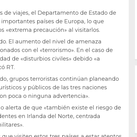
s de viajes, el Departamento de Estado de
 importantes países de Europa, lo que
 «extrema precaución» al visitarlos.
ido. El aumento del nivel de amenaza
ionados con el «terrorismo». En el caso de
dad de «disturbios civiles» debido «a
có RT.
o, grupos terroristas continúan planeando
rísticos y públicos de las tres naciones
con poca o ninguna advertencia».
o alerta de que «también existe el riesgo de
dentes en Irlanda del Norte, centrada
litares».
 que visiten estos tres países a estar atentos