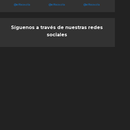
@elfocovzla
@elfocovzla
@elfocovzla
Síguenos a través de nuestras redes
sociales