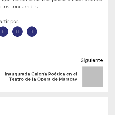
icos concurridos.
tir por...
Siguiente
Inaugurada Galería Poética en el
Entrada
Siguiente
Teatro de la Ópera de Maracay
anterior:
entrada: