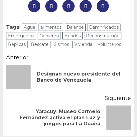
Tags:
Agua
alimentos
Balance
Damnificados
Emergencia
Gobierno
Heridos
Reconstrucción
Réplicas
Rescate
Sismos
Vivienda
Voluntarios
Navegación
Anterior
de
Designan nuevo presidente del
En
entradas
Banco de Venezuela
an
Siguiente
Yaracuy: Museo Carmelo
Siguiente
Fernández activa el plan Luz y
juegos para La Guaira
entrada: