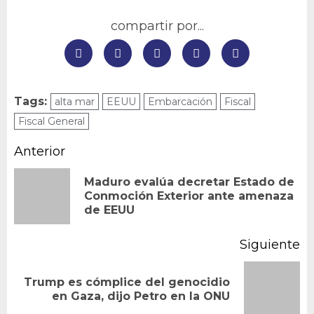
compartir por...
Tags:
alta mar
EEUU
Embarcación
Fiscal
Fiscal General
Navegación
Anterior
de
Maduro evalúa decretar Estado de
En
Conmoción Exterior ante amenaza
entradas
de EEUU
an
Siguiente
Trump es cómplice del genocidio
Siguiente
en Gaza, dijo Petro en la ONU
entrada: