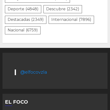
Deporte
(4848)
Descubre
(2342)
Destacadas
(2349)
Internacional
(7896)
Nacional
(6759)
@elfocovzla
EL FOCO