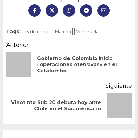
Tags:
23 de enero
Marcha
Venezuela
Navegación
Anterior
de
Gobierno de Colombia inicia
En
«operaciones ofensivas» en el
entradas
Catatumbo
an
Siguiente
Vinotinto Sub 20 debuta hoy ante
Siguiente
Chile en el Suramericano
entrada: