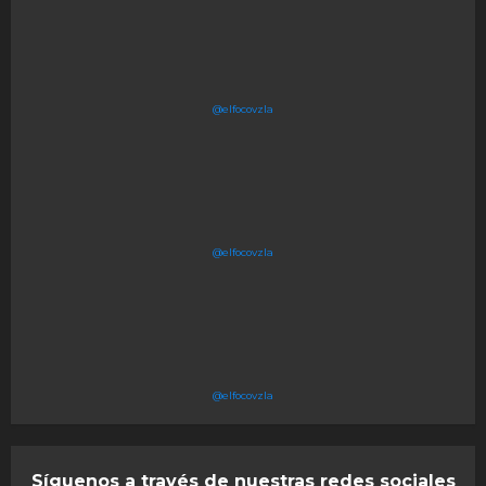
@elfocovzla
@elfocovzla
@elfocovzla
Síguenos a través de nuestras redes sociales