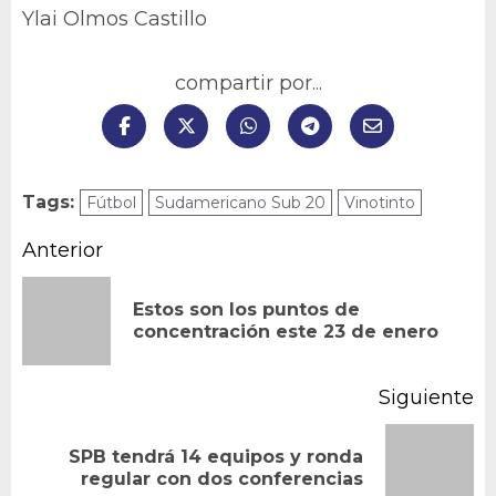
Ylai Olmos Castillo
compartir por...
Tags:
Fútbol
Sudamericano Sub 20
Vinotinto
Navegación
Anterior
de
Estos son los puntos de
En
entradas
concentración este 23 de enero
an
Siguiente
SPB tendrá 14 equipos y ronda
Siguiente
regular con dos conferencias
entrada: