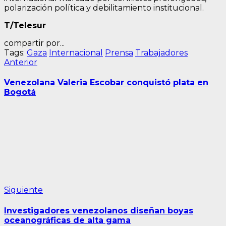
polarización política y debilitamiento institucional.
T/Telesur
compartir por...
Tags:
Gaza
Internacional
Prensa
Trabajadores
Navegación
Entrada
Anterior
anterior:
de
Venezolana Valeria Escobar conquistó plata en
entradas
Bogotá
Siguiente
Siguiente
entrada:
Investigadores venezolanos diseñan boyas
oceanográficas de alta gama