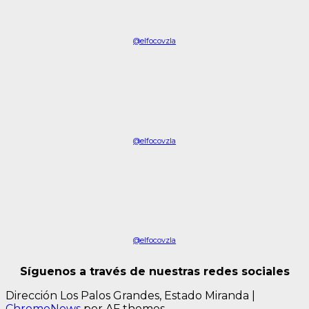
@elfocovzla
@elfocovzla
@elfocovzla
Síguenos a través de nuestras redes sociales
Dirección Los Palos Grandes, Estado Miranda
|
ChromeNews
por AF themes.