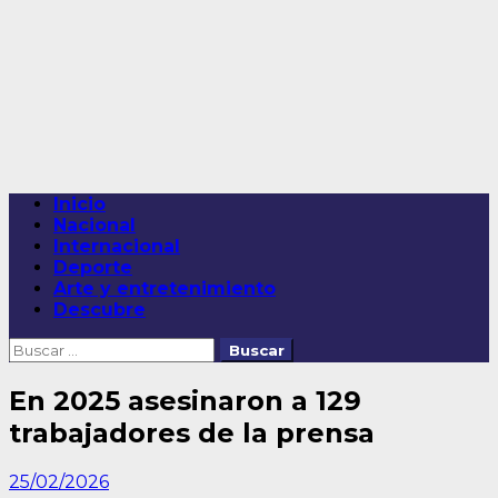
Saltar
al
contenido
Menú
Inicio
principal
Nacional
Internacional
Deporte
Arte y entretenimiento
Descubre
Buscar:
En 2025 asesinaron a 129
trabajadores de la prensa
25/02/2026