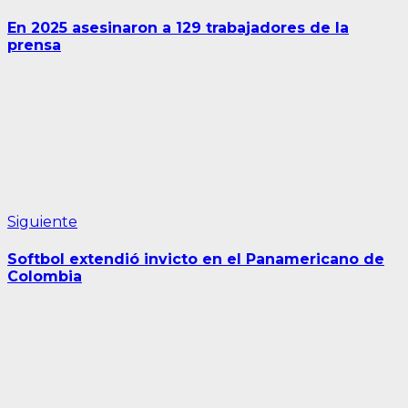
anterior:
de
En 2025 asesinaron a 129 trabajadores de la
entradas
prensa
Siguiente
Siguiente
entrada:
Softbol extendió invicto en el Panamericano de
Colombia