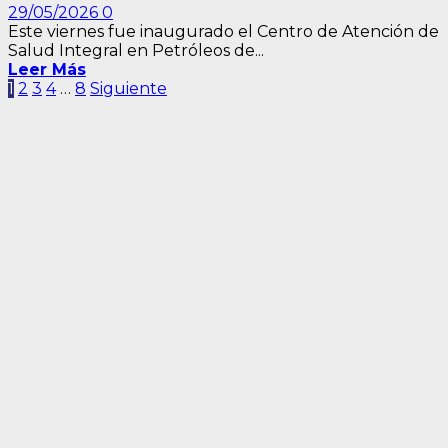
29/05/2026
0
Este viernes fue inaugurado el Centro de Atención de
Salud Integral en Petróleos de...
Leer Más
Paginación
1
2
3
4
…
8
Siguiente
de
entradas