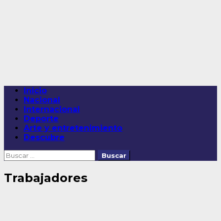
Saltar
al
contenido
Menú
Inicio
principal
Nacional
Internacional
Deporte
Arte y entretenimiento
Descubre
Buscar:
Trabajadores