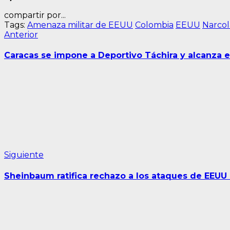
compartir por...
Tags:
Amenaza militar de EEUU
Colombia
EEUU
Narco
Navegación
Entrada
Anterior
anterior:
de
Caracas se impone a Deportivo Táchira y alcanza el 
entradas
Siguiente
Siguiente
entrada:
Sheinbaum ratifica rechazo a los ataques de EEUU