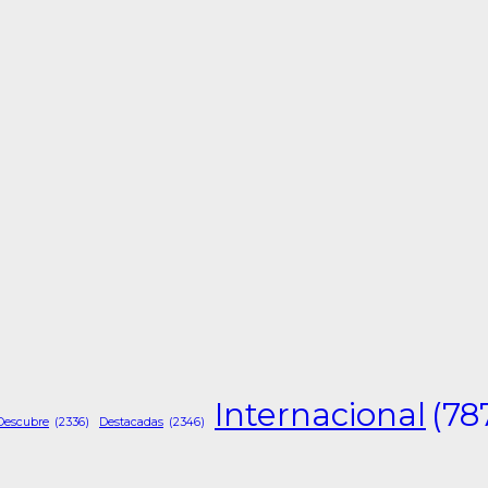
Internacional
(78
Descubre
(2336)
Destacadas
(2346)