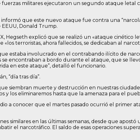
fuerzas militares ejecutaron un segundo ataque letal c
informó que este nuevo ataque fue contra una “narcolanc
 de EEUU, Donald Trump.
 X, Hegseth explicó que se realizó un «ataque cinético 
 «los terroristas, ahora fallecidos, se dedicaban al narcot
ue estaba involucrado en el contrabando ilícito de narcó
s se encontraban a bordo durante el ataque, que se llevó 
a en este ataque”, detalló el funcionario.
, “día tras día”.
 que siembran muerte y destrucción en nuestras ciudades
mos y los eliminaremos hasta que la amenaza para el pueb
dio a conocer que el martes pasado ocurrió el primer a
s similares en las últimas semanas, desde que apostó un
tir el narcotráfico. El saldo de esas operaciones supera