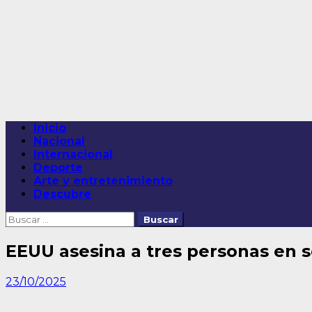
Saltar
al
contenido
Menú
Inicio
principal
Nacional
Internacional
Deporte
Arte y entretenimiento
Descubre
Buscar:
EEUU asesina a tres personas en 
23/10/2025