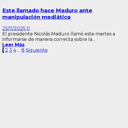
Este llamado hace Maduro ante
manipulación mediática
25/11/2025
0
El presidente Nicolás Maduro llamó este martes a
informarse de manera correcta sobre la...
Leer Más
Paginación
1
2
3
4
…
8
Siguiente
de
entradas