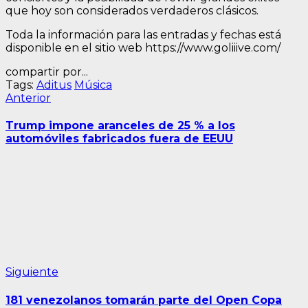
que hoy son considerados verdaderos clásicos.
Toda la información para las entradas y fechas está
disponible en el sitio web https://www.goliiive.com/
compartir por...
Tags:
Aditus
Música
Navegación
Entrada
Anterior
anterior:
de
Trump impone aranceles de 25 % a los
entradas
automóviles fabricados fuera de EEUU
Siguiente
Siguiente
entrada:
181 venezolanos tomarán parte del Open Copa