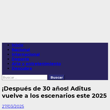
Saltar
al
contenido
Menú
Inicio
principal
Nacional
Internacional
Deporte
Arte y entretenimiento
Descubre
Buscar:
¡Después de 30 años! Aditus
vuelve a los escenarios este 2025
27/03/2025