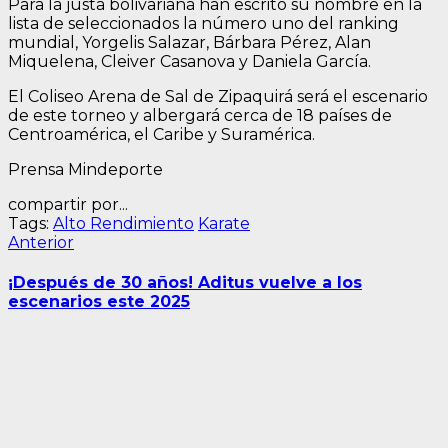
Para la justa bolivariana han escrito su nombre en la
lista de seleccionados la número uno del ranking
mundial, Yorgelis Salazar, Bárbara Pérez, Alan
Miquelena, Cleiver Casanova y Daniela García.
El Coliseo Arena de Sal de Zipaquirá será el escenario
de este torneo y albergará cerca de 18 países de
Centroamérica, el Caribe y Suramérica.
Prensa Mindeporte
compartir por...
Tags:
Alto Rendimiento
Karate
Navegación
Entrada
Anterior
anterior:
de
¡Después de 30 años! Aditus vuelve a los
entradas
escenarios este 2025