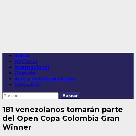
Saltar
al
contenido
Menú
Inicio
principal
Nacional
Internacional
Deporte
Arte y entretenimiento
Descubre
Buscar:
181 venezolanos tomarán parte
del Open Copa Colombia Gran
Winner