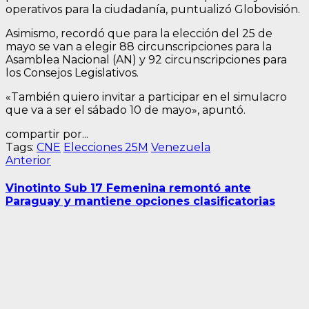
operativos para la ciudadanía, puntualizó Globovisión.
Asimismo, recordó que para la elección del 25 de
mayo se van a elegir 88 circunscripciones para la
Asamblea Nacional (AN) y 92 circunscripciones para
los Consejos Legislativos.
«También quiero invitar a participar en el simulacro
que va a ser el sábado 10 de mayo», apuntó.
compartir por...
Tags:
CNE
Elecciones 25M
Venezuela
Navegación
Entrada
Anterior
anterior:
de
Vinotinto Sub 17 Femenina remontó ante
entradas
Paraguay y mantiene opciones clasificatorias