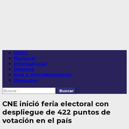
Saltar
al
contenido
Menú
Inicio
principal
Nacional
Internacional
Deporte
Arte y entretenimiento
Descubre
Buscar:
CNE inició feria electoral con
despliegue de 422 puntos de
votación en el país