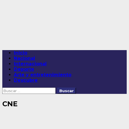
Saltar
al
contenido
Menú
Inicio
principal
Nacional
Internacional
Deporte
Arte y entretenimiento
Descubre
Buscar:
CNE