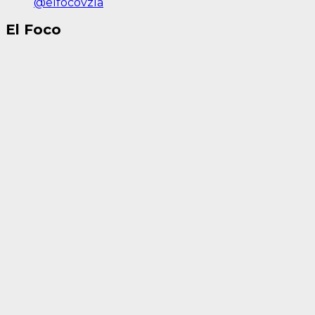
@elfocovzla
El Foco