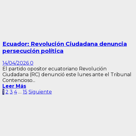
Ecuador: Revolución Ciudadana denuncia
persecución política
14/04/2026
0
El partido opositor ecuatoriano Revolución
Ciudadana (RC) denunció este lunes ante el Tribunal
Contencioso...
Leer Más
Paginación
1
2
3
4
…
15
Siguiente
de
entradas