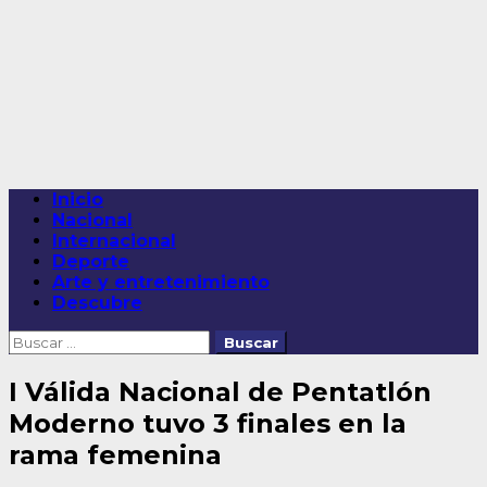
Saltar
al
contenido
Menú
Inicio
principal
Nacional
Internacional
Deporte
Arte y entretenimiento
Descubre
Buscar:
I Válida Nacional de Pentatlón
Moderno tuvo 3 finales en la
rama femenina