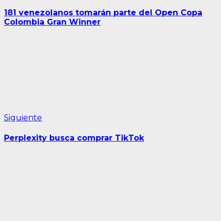
anterior:
de
181 venezolanos tomarán parte del Open Copa
entradas
Colombia Gran Winner
Siguiente
Siguiente
entrada:
Perplexity busca comprar TikTok