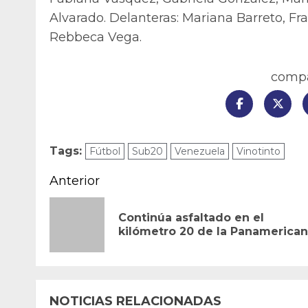
Alvarado. Delanteras: Mariana Barreto, Fr
Rebbeca Vega.
compar
Tags:
Fútbol
Sub20
Venezuela
Vinotinto
Navegación
Anterior
de
Continúa asfaltado en el
entradas
kilómetro 20 de la Panamerica
NOTICIAS RELACIONADAS