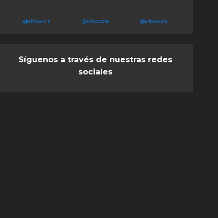
@elfocovzla
@elfocovzla
@elfocovzla
Síguenos a través de nuestras redes
sociales