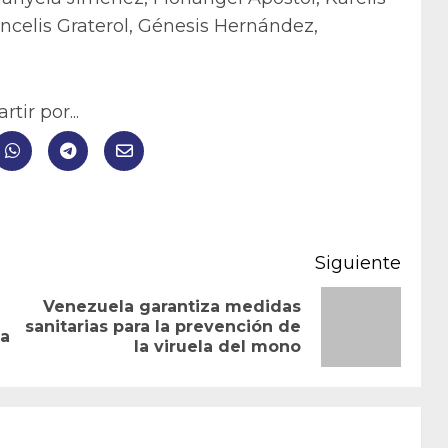
ancelis Graterol, Génesis Hernández,
tir por...
Siguiente
Venezuela garantiza medidas
Entrada
Siguiente
sanitarias para la prevención de
na
la viruela del mono
anterior:
entrada: