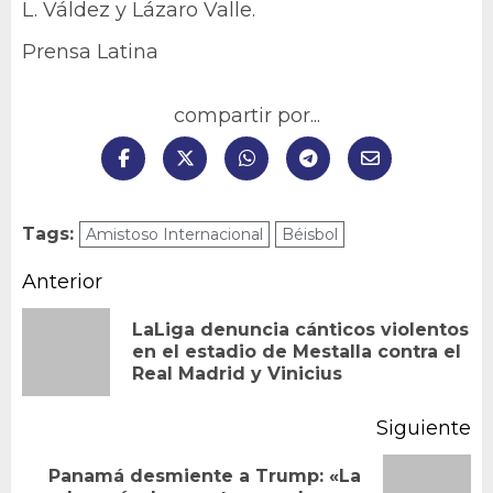
L. Váldez y Lázaro Valle.
Prensa Latina
compartir por...
Tags:
Amistoso Internacional
Béisbol
Navegación
Anterior
de
LaLiga denuncia cánticos violentos
En
en el estadio de Mestalla contra el
entradas
Real Madrid y Vinicius
an
Siguiente
Panamá desmiente a Trump: «La
Siguiente