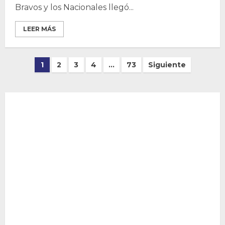
Bravos y los Nacionales llegó...
LEER MÁS
Paginación
1
2
3
4
…
73
Siguiente
de
entradas