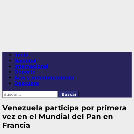
Saltar
al
contenido
Menú
Inicio
principal
Nacional
Internacional
Deporte
Arte y entretenimiento
Descubre
Buscar:
Venezuela participa por primera
vez en el Mundial del Pan en
Francia