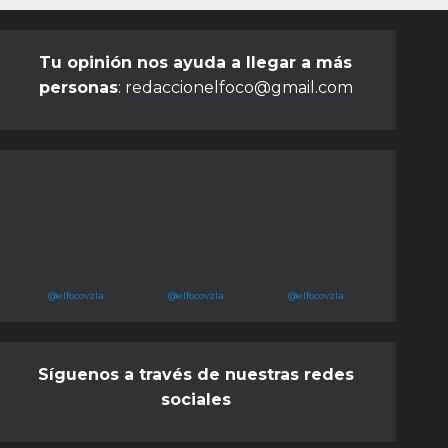
Tu opinión nos ayuda a llegar a más
personas
:
redaccionelfoco@gmail.com
@elfocovzla
@elfocovzla
@elfocovzla
Síguenos a través de nuestras redes
sociales