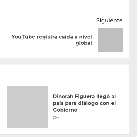
Siguiente
a
YouTube registra caída a nivel
Entrada
Siguiente
global
anterior:
entrada:
Dinorah Figuera llegó al
país para diálogo con el
Gobierno
0