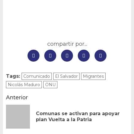
compartir por...
Tags:
Comunicado
El Salvador
Migrantes
Nicolás Maduro
ONU
Navegación
Anterior
de
Comunas se activan para apoyar
En
entradas
plan Vuelta a la Patria
an