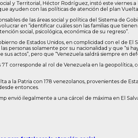
Social y Territorial, Héctor Rodríguez, instó este viernes
e ayuden con las políticas de atención del plan Vuelta a
ponsables de las áreas social y política del Sistema de G
olucrar en “identificar cuáles son las familias que tiene
atención social, psicológica, económica de su regreso”.
gobierno de Estados Unidos, en complicidad con el de El
 a las personas solamente por su nacionalidad y que “si h
e sus actos”, pero que “Venezuela saldrá siempre en defe
T corresponde al rol de Venezuela en la geopolítica, con
lta a la Patria con 178 venezolanos, provenientes de Est
 desde entonces.
mp envió ilegalmente a una cárcel de máxima en El Salv