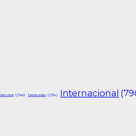
Internacional
(79
Descubre
(2346)
Destacadas
(2354)