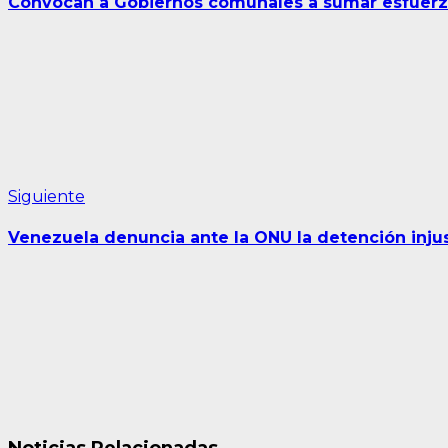
Convocan a Gobiernos comunales a sumar esfuerzos
entradas
Siguiente
Siguiente
entrada:
Venezuela denuncia ante la ONU la detención inju
Noticias Relacionadas