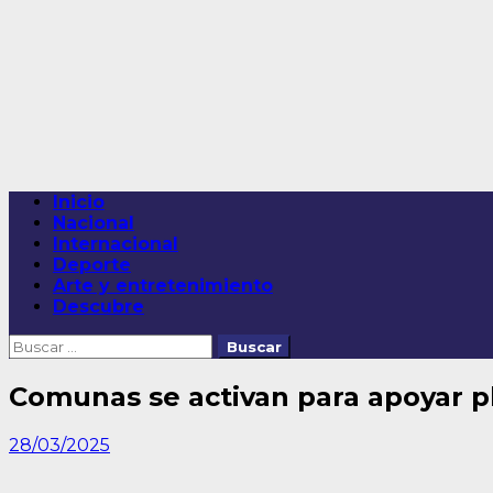
Saltar
al
contenido
Menú
Inicio
principal
Nacional
Internacional
Deporte
Arte y entretenimiento
Descubre
Buscar:
Comunas se activan para apoyar pl
28/03/2025