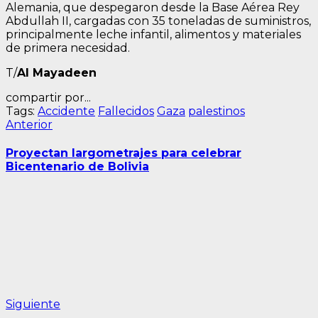
Alemania, que despegaron desde la Base Aérea Rey
Abdullah II, cargadas con 35 toneladas de suministros,
principalmente leche infantil, alimentos y materiales
de primera necesidad.
T/
Al Mayadeen
compartir por...
Tags:
Accidente
Fallecidos
Gaza
palestinos
Navegación
Entrada
Anterior
anterior:
de
Proyectan largometrajes para celebrar
entradas
Bicentenario de Bolivia
Siguiente
Siguiente
entrada: