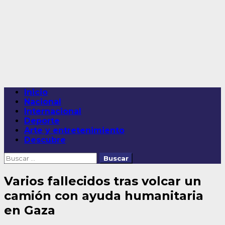
Saltar
al
contenido
Menú
Inicio
principal
Nacional
Internacional
Deporte
Arte y entretenimiento
Descubre
Buscar:
Varios fallecidos tras volcar un
camión con ayuda humanitaria
en Gaza