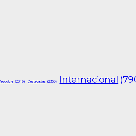
Internacional
(79
Descubre
(2346)
Destacadas
(2353)