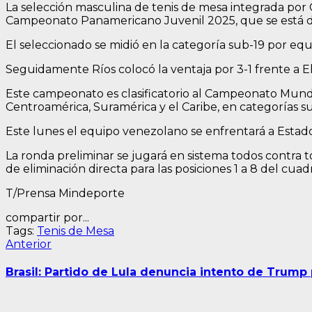
La selección masculina de tenis de mesa integrada por Ca
Campeonato Panamericano Juvenil 2025, que se está de
El seleccionado se midió en la categoría sub-19 por eq
Seguidamente Ríos colocó la ventaja por 3-1 frente a Eli
Este campeonato es clasificatorio al Campeonato Mundia
Centroamérica, Suramérica y el Caribe, en categorías su
Este lunes el equipo venezolano se enfrentará a Estad
La ronda preliminar se jugará en sistema todos contra t
de eliminación directa para las posiciones 1 a 8 del cuad
T/Prensa Mindeporte
compartir por...
Tags:
Tenis de Mesa
Navegación
Entrada
Anterior
anterior:
de
Brasil: Partido de Lula denuncia intento de Trump 
entradas