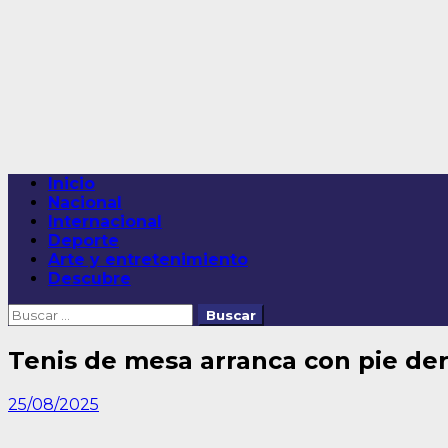
Saltar
al
contenido
Menú
Inicio
principal
Nacional
Internacional
Deporte
Arte y entretenimiento
Descubre
Buscar:
Tenis de mesa arranca con pie de
25/08/2025