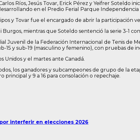
rlos Ríos, Jesús Tovar, Erick Pérez y Yeifrer Soteldo ini
sarrollando en el Predio Ferial Parque Independencia d
uipos y Tovar fue el encargado de abrir la participación
 Burgos, mientras que Soteldo sentenció la serie 3-1 cont
l Juvenil de la Federación Internacional de Tenis de Me
b-15 y sub-19 (masculino y femenino), con pruebas de ind
os Unidos y el martes ante Canadá.
odos, los ganadores y subcampeones de grupo de la etapa 1
ro principal y 9 a 16 para consolación o repechaje.
por interferir en elecciones 2026