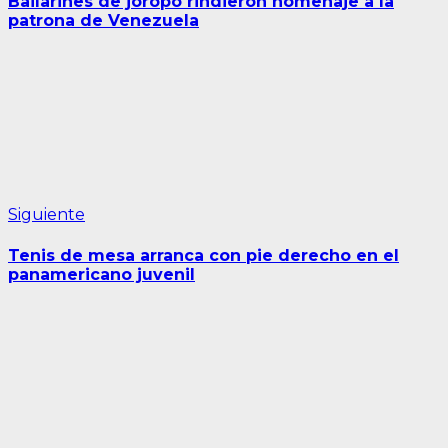
Bailarines de joropo rindieron homenaje a la
entradas
patrona de Venezuela
Siguiente
Siguiente
entrada:
Tenis de mesa arranca con pie derecho en el
panamericano juvenil