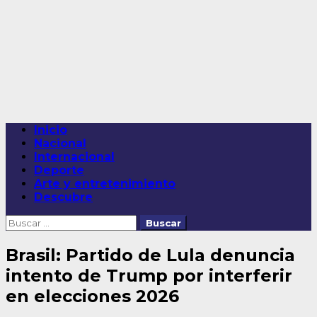
Saltar
al
contenido
Menú
Inicio
principal
Nacional
Internacional
Deporte
Arte y entretenimiento
Descubre
Buscar:
Brasil: Partido de Lula denuncia
intento de Trump por interferir
en elecciones 2026