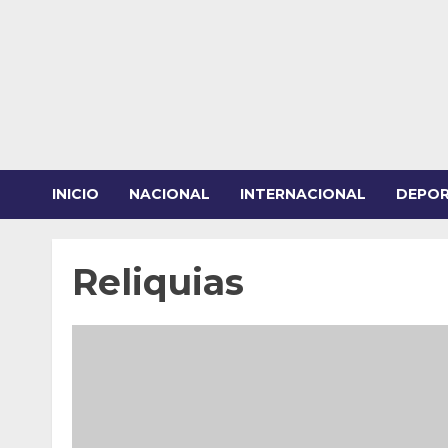
Saltar
al
contenido
INICIO
NACIONAL
INTERNACIONAL
DEPO
Reliquias