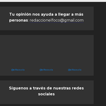
Tu opinión nos ayuda a llegar a más
personas
:
redaccionelfoco@gmail.com
@elfocovzla
@elfocovzla
@elfocovzla
Síguenos a través de nuestras redes
sociales