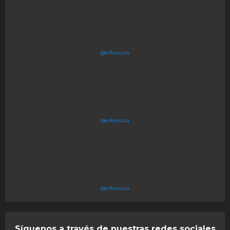
@elfocovzla
@elfocovzla
@elfocovzla
Síguenos a través de nuestras redes sociales